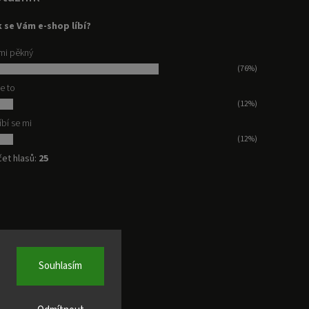
 se Vám e-shop líbí?
mi pěkný
(76%)
e to
(12%)
íbí se mi
(12%)
et hlasů:
25
Souhlasím