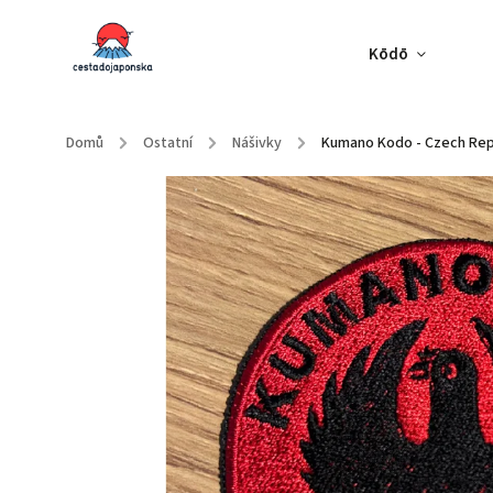
Kōdō
Domů
/
Ostatní
/
Nášivky
/
Kumano Kodo - Czech Rep