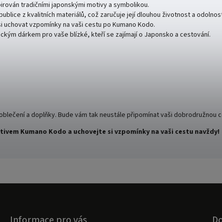
pirován tradičními japonskými motivy a symbolikou.
blice z kvalitních materiálů, což zaručuje její dlouhou životnost a odolnos
si uchovat vzpomínky na vaši cestu po Kumano Kodo.
tickým dárkem pro vaše blízké, kteří se zajímají o Japonsko a cestování.
 oblečení a doplňky. Bude vám tak neustále připomínat vaši dobrodružnou 
otivem Kumano Kodo a uchovejte si vzpomínky na vaši cestu navždy!
Informace pro vás
Do