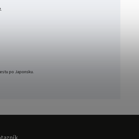
t.
cestu po Japonsku.
tazník