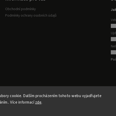
Obchodní podmínky
Jak
Podmínky ochrany osobních údajů
Vel
Ujd
Nel
Poč
bory cookie. Dalším procházením tohoto webu vyjadřujete
áním.. Více informací
zde
.
Copyright 2026
Cesta do Japonska
. Všechna práva vyhrazena.
Vytvořil
Shoptet
| Design
Shoptak.cz