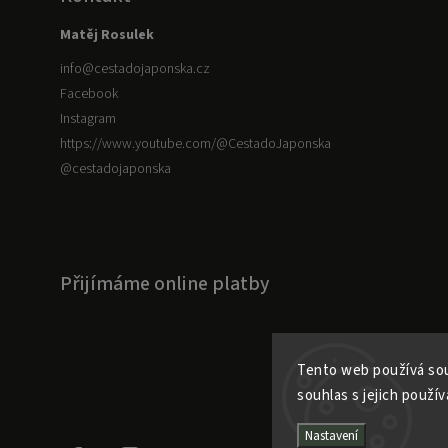
Matěj Rosulek
info
@
cestadojaponska.cz
Facebook
Instagram
https://www.youtube.com/@CestadoJaponska
@cestadojaponska
Přijímáme online platby
Tento web používá sou
souhlas s jejich použív
Nastavení