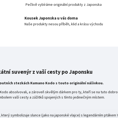
Pečlivě vybíráme originální produkty z Japonska
Kousek Japonska u vás doma
Naše produkty nesou příběh, klid a krásu východu
tní suvenýr z vaší cesty po Japonsku
poutních stezkách Kumano Kodo s touto originální nášivkou.
 Kodo absolvovali, a zároveň skvělým dárkem pro ty, kteří se na tuto dobro
bolem vaší cesty a zážitků spojených s tímto jedinečným místem.
 který symbolizuje slunce (jako na japonské vlajce) s legendárním ptáke